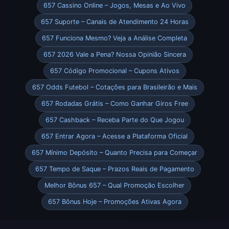
657 Cassino Online – Jogos, Mesas e Ao Vivo
657 Suporte – Canais de Atendimento 24 Horas
657 Funciona Mesmo? Veja a Análise Completa
657 2026 Vale a Pena? Nossa Opinião Sincera
657 Código Promocional – Cupons Ativos
657 Odds Futebol – Cotações para Brasileirão e Mais
657 Rodadas Grátis – Como Ganhar Giros Free
657 Cashback – Receba Parte do Que Jogou
657 Entrar Agora – Acesse a Plataforma Oficial
657 Mínimo Depósito – Quanto Precisa para Começar
657 Tempo de Saque – Prazos Reais de Pagamento
Melhor Bônus 657 – Qual Promoção Escolher
657 Bônus Hoje – Promoções Ativas Agora