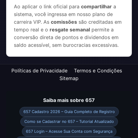
Ao aplicar o link oficial para
compartilhar
a
sistema, você ingressa em nosso plano de
carreira VIP. As
comissões
são creditadas em
tempo real e o
resgate semanal
permite a
conversão direta de pontos e dividendos em
saldo acessível, sem burocracias excessivas.
Políticas de Privacidade
Termos e Condições
Sitemap
Saiba mais sobre 657
657 Cadastro 2026 – Guia Completo de Registro
Como se Cadastrar no 657 – Tutorial Atualizado
657 Login – Acesse Sua Conta com Segurança