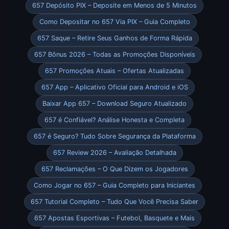
657 Depósito PIX – Deposite em Menos de 5 Minutos
Como Depositar no 657 Via PIX – Guia Completo
657 Saque – Retire Seus Ganhos de Forma Rápida
657 Bônus 2026 – Todas as Promoções Disponíveis
657 Promoções Atuais – Ofertas Atualizadas
657 App – Aplicativo Oficial para Android e iOS
Baixar App 657 – Download Seguro Atualizado
657 é Confiável? Análise Honesta e Completa
657 é Seguro? Tudo Sobre Segurança da Plataforma
657 Review 2026 – Avaliação Detalhada
657 Reclamações – O Que Dizem os Jogadores
Como Jogar no 657 – Guia Completo para Iniciantes
657 Tutorial Completo – Tudo Que Você Precisa Saber
657 Apostas Esportivas – Futebol, Basquete e Mais