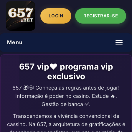
LOGIN
REGISTRAR-SE
Menu
657 vip❤️ programa vip
exclusivo
657 🎁🎲 Conheça as regras antes de jogar!
Informação é poder no casino. Estude 🔥.
Gestão de banca ✅.
Transcendemos a vivência convencional de
cassino. Na 657, a arquitetura de gratificações é