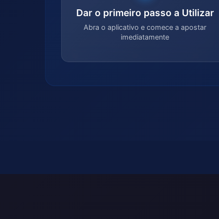
Dar o primeiro passo a Utilizar
Abra o aplicativo e comece a apostar
imediatamente