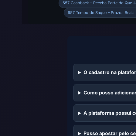
657 Cashback – Receba Parte do Que 
657 Tempo de Saque – Prazos Reais
O cadastro na platafo
Como posso adicionar
A plataforma possui c
Posso apostar pelo ce