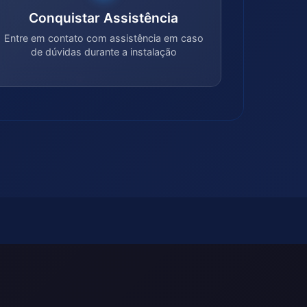
Conquistar Assistência
Entre em contato com assistência em caso
de dúvidas durante a instalação