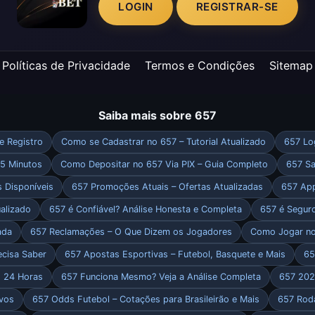
LOGIN
REGISTRAR-SE
Políticas de Privacidade
Termos e Condições
Sitemap
Saiba mais sobre 657
e Registro
Como se Cadastrar no 657 – Tutorial Atualizado
657 Lo
 5 Minutos
Como Depositar no 657 Via PIX – Guia Completo
657 Sa
 Disponíveis
657 Promoções Atuais – Ofertas Atualizadas
657 App
alizado
657 é Confiável? Análise Honesta e Completa
657 é Segur
ada
657 Reclamações – O Que Dizem os Jogadores
Como Jogar no 
ecisa Saber
657 Apostas Esportivas – Futebol, Basquete e Mais
65
o 24 Horas
657 Funciona Mesmo? Veja a Análise Completa
657 202
vos
657 Odds Futebol – Cotações para Brasileirão e Mais
657 Roda