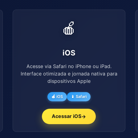
🍎
iOS
Acesse via Safari no iPhone ou iPad.
Interface otimizada e jornada nativa para
dispositivos Apple
🍎 iOS
📱 Safari
Acessar iOS
→