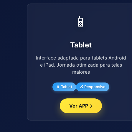
📱
Tablet
Interface adaptada para tablets Android
e iPad. Jornada otimizada para telas
maiores
📱 Tablet
📐 Responsivo
Ver APP
→