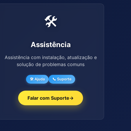
🛠️
Assistência
Assistência com instalação, atualização e
solução de problemas comuns
🛠️ Ajuda
📞 Suporte
Falar com Suporte
→