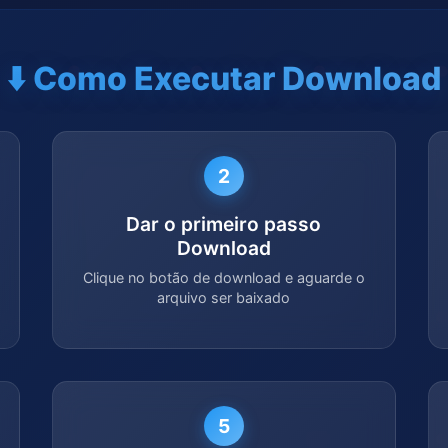
⬇️ Como Executar Download
2
Dar o primeiro passo
Download
Clique no botão de download e aguarde o
arquivo ser baixado
5