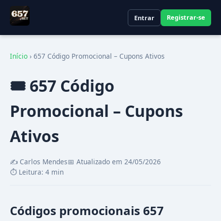
Registrar-se
Entrar
Início
›
657 Código Promocional – Cupons Ativos
🎟️ 657 Código
Promocional – Cupons
Ativos
✍️ Carlos Mendes
📅 Atualizado em 24/05/2026
⏱️ Leitura: 4 min
Códigos promocionais 657