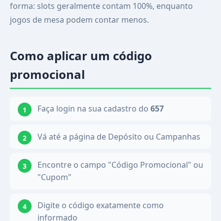
forma: slots geralmente contam 100%, enquanto
jogos de mesa podem contar menos.
Como aplicar um código
promocional
Faça login na sua cadastro do
657
Vá até a página de Depósito ou Campanhas
Encontre o campo "Código Promocional" ou
"Cupom"
Digite o código exatamente como
informado