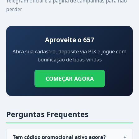
Telegram oficial e a página de campanhas para não
perder.
Aproveite o 657
Abra sua cadastro, deposite via PIX e jogue com
bonificação de boas-vindas
COMEÇAR AGORA
Perguntas Frequentes
Tem código promocional ativo agora?
+