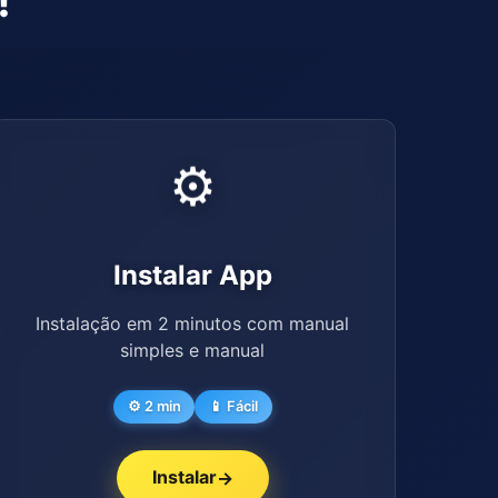
!
⚙️
Instalar App
Instalação em 2 minutos com manual
simples e manual
⚙️ 2 min
📱 Fácil
Instalar
→