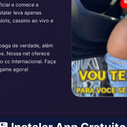
icial e comece a
stalar leva apenas
lots, cassino ao vivo e
 paga de verdade, além
os. Nossa net oferece
o cc internacional. Faça
 game agora!