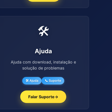
🛠️
Ajuda
Ajuda com download, instalação e
solução de problemas
🛠️ Ajuda
📞 Suporte
Falar Suporte
→