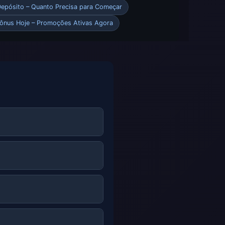
epósito – Quanto Precisa para Começar
ônus Hoje – Promoções Ativas Agora