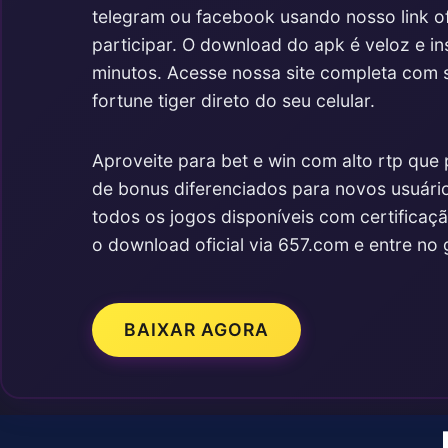
telegram ou facebook usando nosso link of
participar. O download do apk é veloz e in
minutos. Acesse nossa site completa com s
fortune tiger direto do seu celular.
Aproveite para bet e win com alto rtp que
de bonus diferenciados para novos usuári
todos os jogos disponíveis com certificaçã
o download oficial via 657.com e entre no
BAIXAR AGORA