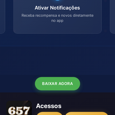
Ativar Notificações
Receba recompensa e novos diretamente
no app
BAIXAR AGORA
Acessos