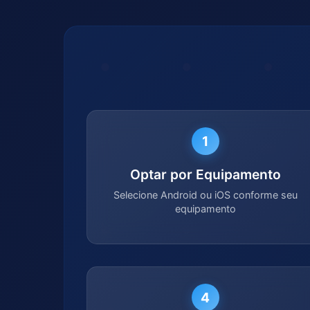
1
Optar por Equipamento
Selecione Android ou iOS conforme seu
equipamento
4