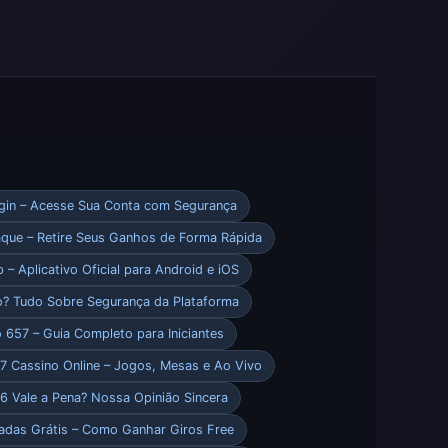
gin – Acesse Sua Conta com Segurança
que – Retire Seus Ganhos de Forma Rápida
 – Aplicativo Oficial para Android e iOS
o? Tudo Sobre Segurança da Plataforma
657 – Guia Completo para Iniciantes
7 Cassino Online – Jogos, Mesas e Ao Vivo
6 Vale a Pena? Nossa Opinião Sincera
das Grátis – Como Ganhar Giros Free