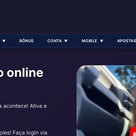
BÔNUS
CONTA
MOBILE
APOSTA
 online
 acontece! Ative e
les! Faça login via