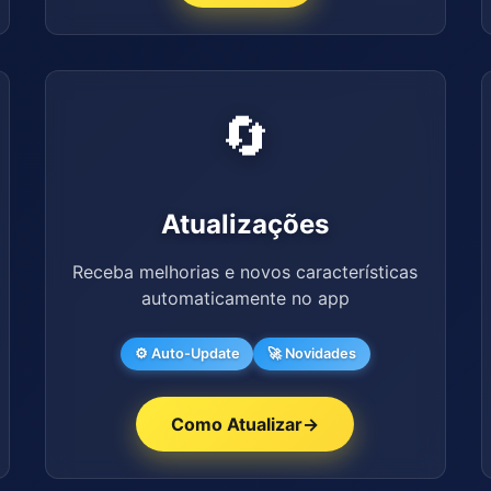
🔄
Atualizações
Receba melhorias e novos características
automaticamente no app
⚙️ Auto-Update
🚀 Novidades
Como Atualizar
→