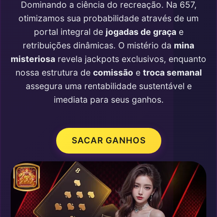
Dominando a ciência do recreação. Na 657,
otimizamos sua probabilidade através de um
portal integral de
jogadas de graça
e
retribuições dinâmicas. O mistério da
mina
misteriosa
revela jackpots exclusivos, enquanto
nossa estrutura de
comissão
e
troca semanal
assegura uma rentabilidade sustentável e
imediata para seus ganhos.
SACAR GANHOS