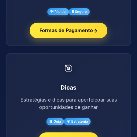
💸 Rápido
🔒 Seguro
Formas de Pagamento
→
🎯
Dicas
Estratégias e dicas para aperfeiçoar suas
oportunidades de ganhar
📘 Guia
🎯 Estratégia