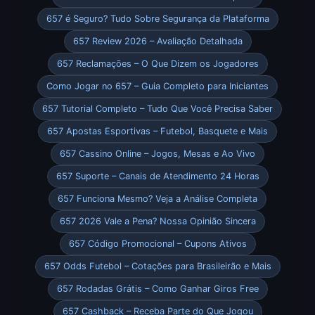
657 é Seguro? Tudo Sobre Segurança da Plataforma
657 Review 2026 – Avaliação Detalhada
657 Reclamações – O Que Dizem os Jogadores
Como Jogar no 657 – Guia Completo para Iniciantes
657 Tutorial Completo – Tudo Que Você Precisa Saber
657 Apostas Esportivas – Futebol, Basquete e Mais
657 Cassino Online – Jogos, Mesas e Ao Vivo
657 Suporte – Canais de Atendimento 24 Horas
657 Funciona Mesmo? Veja a Análise Completa
657 2026 Vale a Pena? Nossa Opinião Sincera
657 Código Promocional – Cupons Ativos
657 Odds Futebol – Cotações para Brasileirão e Mais
657 Rodadas Grátis – Como Ganhar Giros Free
657 Cashback – Receba Parte do Que Jogou