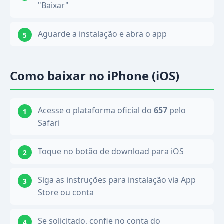
"Baixar"
Aguarde a instalação e abra o app
Como baixar no iPhone (iOS)
Acesse o plataforma oficial do
657
pelo
Safari
Toque no botão de download para iOS
Siga as instruções para instalação via App
Store ou conta
Se solicitado, confie no conta do