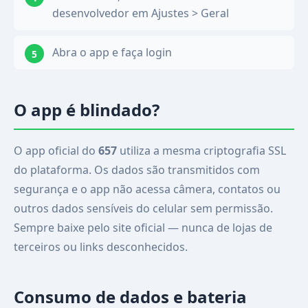
desenvolvedor em Ajustes > Geral
Abra o app e faça login
O app é blindado?
O app oficial do
657
utiliza a mesma criptografia SSL
do plataforma. Os dados são transmitidos com
segurança e o app não acessa câmera, contatos ou
outros dados sensíveis do celular sem permissão.
Sempre baixe pelo site oficial — nunca de lojas de
terceiros ou links desconhecidos.
Consumo de dados e bateria