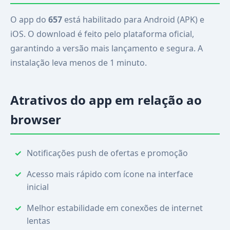
O app do
657
está habilitado para Android (APK) e
iOS. O download é feito pelo plataforma oficial,
garantindo a versão mais lançamento e segura. A
instalação leva menos de 1 minuto.
Atrativos do app em relação ao
browser
Notificações push de ofertas e promoção
Acesso mais rápido com ícone na interface
inicial
Melhor estabilidade em conexões de internet
lentas