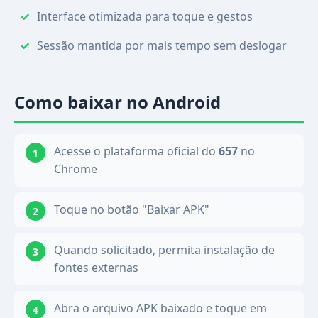
Interface otimizada para toque e gestos
Sessão mantida por mais tempo sem deslogar
Como baixar no Android
Acesse o plataforma oficial do
657
no
Chrome
Toque no botão "Baixar APK"
Quando solicitado, permita instalação de
fontes externas
Abra o arquivo APK baixado e toque em