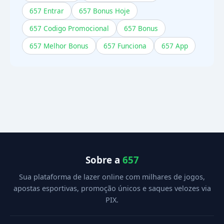
657 Entrar
657 Bonus Hoje
657 Codigo Promocional
657 Bonus
657 Melhor Bonus
657 Funciona
657 App
Sobre a
657
Sua plataforma de lazer online com milhares de jogos,
apostas esportivas, promoção únicos e saques velozes via
PIX.