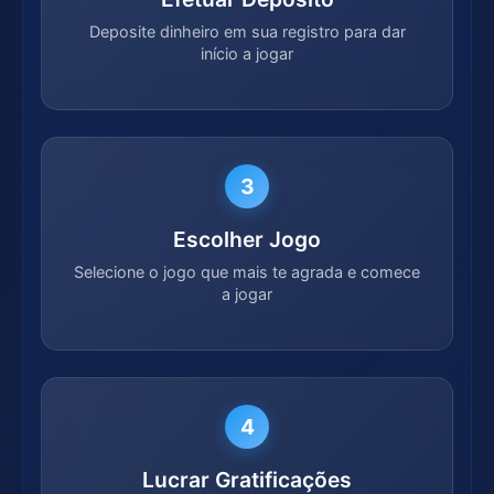
Deposite dinheiro em sua registro para dar
início a jogar
3
Escolher Jogo
Selecione o jogo que mais te agrada e comece
a jogar
4
Lucrar Gratificações