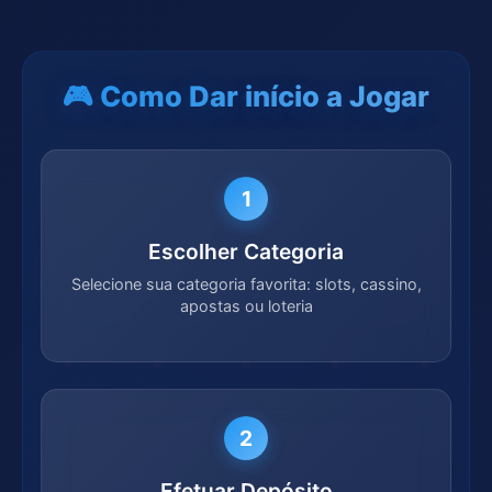
🎮 Como Dar início a Jogar
1
Escolher Categoria
Selecione sua categoria favorita: slots, cassino,
apostas ou loteria
2
Efetuar Depósito