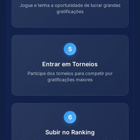
Jogue e tenha a oportunidade de lucrar grandes
gratificações
5
Entrar em Torneios
Participe dos torneios para competir por
gratificações maiores
6
Subir no Ranking