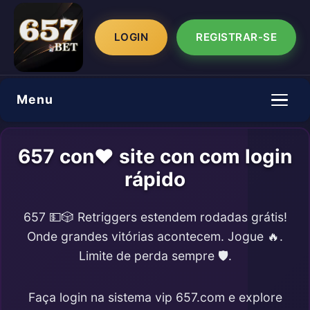
LOGIN
REGISTRAR-SE
Menu
657 con❤️ site con com login
rápido
657 💵🎲 Retriggers estendem rodadas grátis!
Onde grandes vitórias acontecem. Jogue 🔥.
Limite de perda sempre 🛡️.
Faça login na sistema vip 657.com e explore