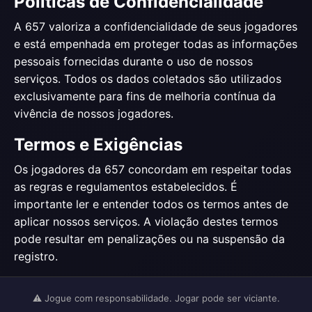
Políticas de Confidencialidade
A 657 valoriza a confidencialidade de seus jogadores
e está empenhada em proteger todas as informações
pessoais fornecidas durante o uso de nossos
serviços. Todos os dados coletados são utilizados
exclusivamente para fins de melhoria contínua da
vivência de nossos jogadores.
Termos e Exigências
Os jogadores da 657 concordam em respeitar todas
as regras e regulamentos estabelecidos. É
importante ler e entender todos os termos antes de
aplicar nossos serviços. A violação destes termos
pode resultar em penalizações ou na suspensão da
registro.
⚠️ Jogue com responsabilidade. Jogar pode ser viciante.