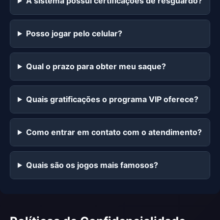
A sistema possui certificações de resguardo?
Posso jogar pelo celular?
Qual o prazo para obter meu saque?
Quais gratificações o programa VIP oferece?
Como entrar em contato com o atendimento?
Quais são os jogos mais famosos?