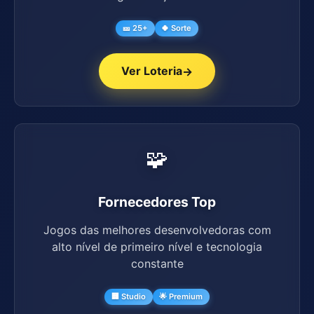
🎫 25+
🍀 Sorte
Ver Loteria
→
🧩
Fornecedores Top
Jogos das melhores desenvolvedoras com
alto nível de primeiro nível e tecnologia
constante
🏢 Studio
🌟 Premium