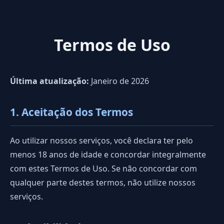
Termos de Uso
Última atualização:
Janeiro de 2026
1. Aceitação dos Termos
Ao utilizar nossos serviços, você declara ter pelo
menos 18 anos de idade e concordar integralmente
com estes Termos de Uso. Se não concordar com
qualquer parte destes termos, não utilize nossos
serviços.