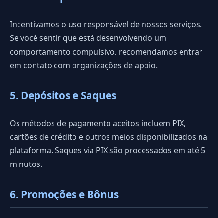
Incentivamos o uso responsável de nossos serviços.
Se você sentir que está desenvolvendo um
comportamento compulsivo, recomendamos entrar
em contato com organizações de apoio.
5. Depósitos e Saques
Os métodos de pagamento aceitos incluem PIX,
cartões de crédito e outros meios disponibilizados na
plataforma. Saques via PIX são processados em até 5
minutos.
6. Promoções e Bônus