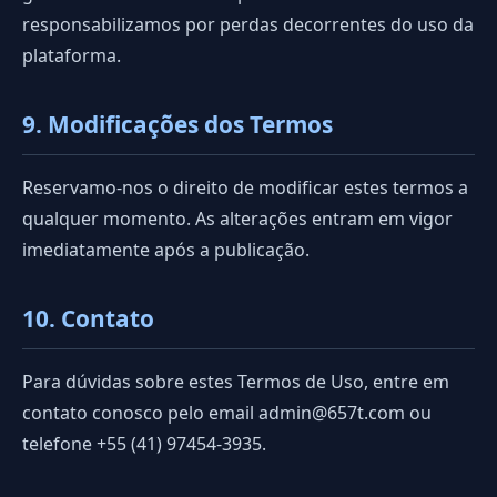
responsabilizamos por perdas decorrentes do uso da
plataforma.
9. Modificações dos Termos
Reservamo-nos o direito de modificar estes termos a
qualquer momento. As alterações entram em vigor
imediatamente após a publicação.
10. Contato
Para dúvidas sobre estes Termos de Uso, entre em
contato conosco pelo email
admin@657t.com
ou
telefone +55 (41) 97454-3935.