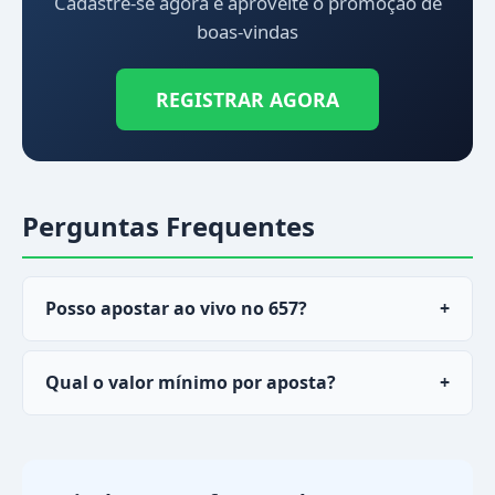
Cadastre-se agora e aproveite o promoção de
boas-vindas
REGISTRAR AGORA
Perguntas Frequentes
Posso apostar ao vivo no 657?
+
Sim, o
657
oferece apostas ao vivo com odds
Qual o valor mínimo por aposta?
+
atualizadas em tempo real durante os jogos.
O valor mínimo varia por evento, mas
geralmente começa a partir de R$ 1.