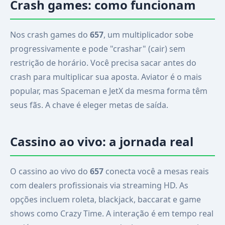
Crash games: como funcionam
Nos crash games do
657
, um multiplicador sobe
progressivamente e pode "crashar" (cair) sem
restrição de horário. Você precisa sacar antes do
crash para multiplicar sua aposta. Aviator é o mais
popular, mas Spaceman e JetX da mesma forma têm
seus fãs. A chave é eleger metas de saída.
Cassino ao vivo: a jornada real
O cassino ao vivo do
657
conecta você a mesas reais
com dealers profissionais via streaming HD. As
opções incluem roleta, blackjack, baccarat e game
shows como Crazy Time. A interação é em tempo real