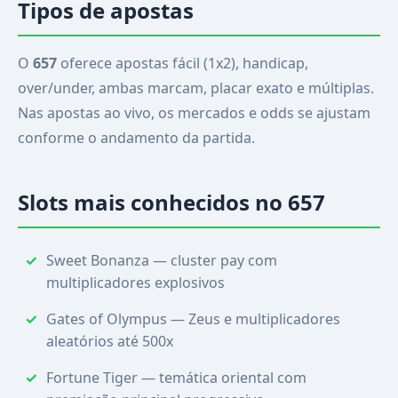
Tipos de apostas
O
657
oferece apostas fácil (1x2), handicap,
over/under, ambas marcam, placar exato e múltiplas.
Nas apostas ao vivo, os mercados e odds se ajustam
conforme o andamento da partida.
Slots mais conhecidos no 657
Sweet Bonanza — cluster pay com
multiplicadores explosivos
Gates of Olympus — Zeus e multiplicadores
aleatórios até 500x
Fortune Tiger — temática oriental com